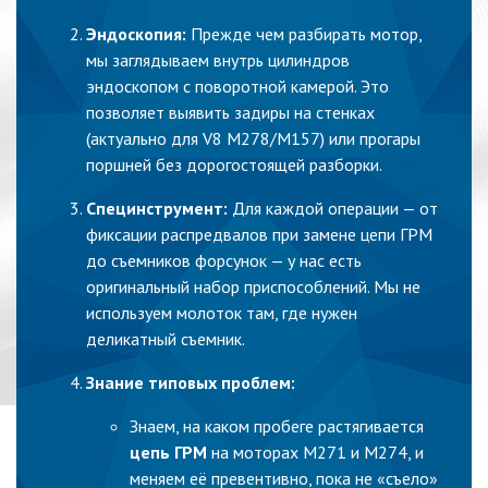
Эндоскопия:
Прежде чем разбирать мотор,
мы заглядываем внутрь цилиндров
эндоскопом с поворотной камерой. Это
позволяет выявить задиры на стенках
(актуально для V8 M278/M157) или прогары
поршней без дорогостоящей разборки.
Специнструмент:
Для каждой операции — от
фиксации распредвалов при замене цепи ГРМ
до съемников форсунок — у нас есть
оригинальный набор приспособлений. Мы не
используем молоток там, где нужен
деликатный съемник.
Знание типовых проблем:
Знаем, на каком пробеге растягивается
цепь ГРМ
на моторах M271 и M274, и
меняем её превентивно, пока не «съело»