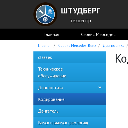
ШТУДБЕРГ
техцентр
Главная
Сервис Мерседес
Главная
Сервис Mercedes-Benz
Диагностика
Ко
classes
Техническое
обслуживание
Диагностика
Кодирование
Двигатель
Впуск и выпуск (экология)