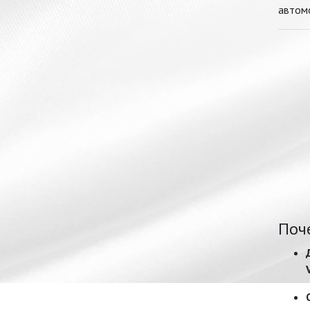
автомо
Поч