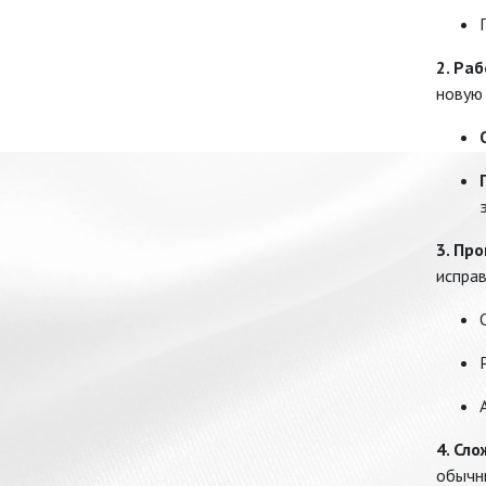
2. Ра
новую
3. Пр
исправ
4. Сл
обычн