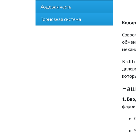
Ходовая часть
Тормозная система
Кодир
Соврем
обмени
механи
В «Шт
дилер
котор
Наш
1. Вв
фарой