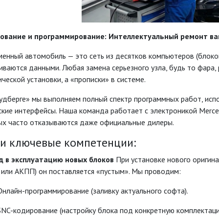
ование и программирование: Интеллектуальный ремонт ва
енный автомобиль — это сеть из десятков компьютеров (блоко
ваются данными. Любая замена серьезного узла, будь то фара, 
ческой установки, а «прописки» в системе.
удберге» мы выполняем полный спектр программных работ, исп
ские интерфейсы. Наша команда работает с электроникой Merc
ых часто отказываются даже официальные дилеры.
и ключевые компетенции:
од в эксплуатацию новых блоков
При установке нового оригина
 или АКПП) он поставляется «пустым». Мы проводим:
Онлайн-программирование (заливку актуального софта).
SNC-кодирование (настройку блока под конкретную комплектаци