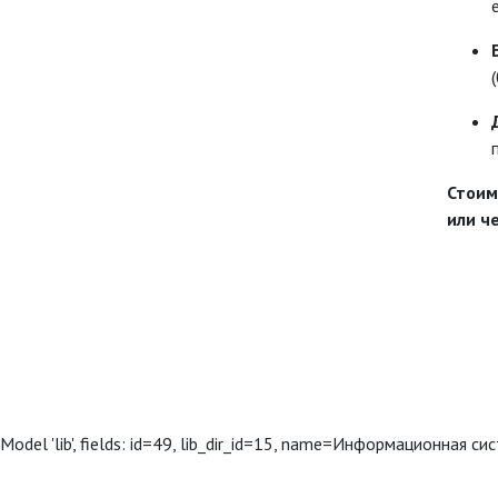
Стоим
или ч
Model 'lib', fields: id=49, lib_dir_id=15, name=Информационная