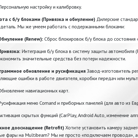
Персональную настройку и калибровку.
бота с б/у блоками (Привязка и обнуление)
Дилерские стандар
 деталь. Мы же умеем работать с подержанными блоками:
Обнуление (Renew):
Сброс блокировок б/у блока до состояния 
Привязка:
Интеграция б/у блока в систему защиты автомобиля (
экономить значительные средства без потери надежности.
ограммное обновление и русификация
Завод-изготовитель рег
ляющие ошибки в работе двигателя, коробки передач или муль
Обновление навигационных карт.
Русификация меню Comand и приборных панелей (для авто из Евр
Активация скрытых функций (CarPlay, Android Auto, изменение алг
ожное дооснащение (Retrofit)
Хотите установить камеру заднего
ые фары на Multibeam? Мы не просто «подключаем провода», а