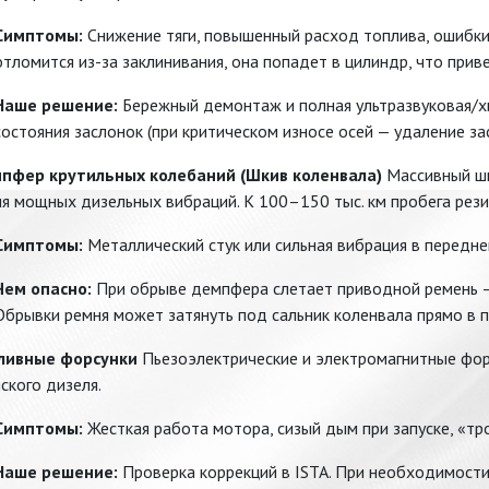
Симптомы:
Снижение тяги, повышенный расход топлива, ошибки 
отломится из-за заклинивания, она попадет в цилиндр, что при
Наше решение:
Бережный демонтаж и полная ультразвуковая/хи
состояния заслонок (при критическом износе осей — удаление з
мпфер крутильных колебаний (Шкив коленвала)
Массивный шк
я мощных дизельных вибраций. К 100–150 тыс. км пробега резин
Симптомы:
Металлический стук или сильная вибрация в передне
Чем опасно:
При обрыве демпфера слетает приводной ремень —
Обрывки ремня может затянуть под сальник коленвала прямо в 
пливные форсунки
Пьезоэлектрические и электромагнитные форс
ского дизеля.
Симптомы:
Жесткая работа мотора, сизый дым при запуске, «тр
Наше решение:
Проверка коррекций в ISTA. При необходимости