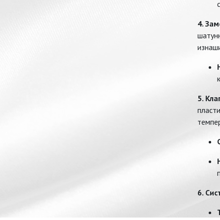
4. За
шатунн
изнаши
5. Кл
пласти
темпе
6. Си