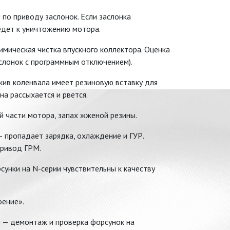
по приводу заслонок. Если заслонка
ведет к уничтожению мотора.
мическая чистка впускного коллектора. Оценка
аслонок с программным отключением).
ив коленвала имеет резиновую вставку для
а рассыхается и рвется.
й части мотора, запах жженой резины.
 пропадает зарядка, охлаждение и ГУР.
привод ГРМ.
унки на N-серии чувствительны к качеству
оение».
 — демонтаж и проверка форсунок на