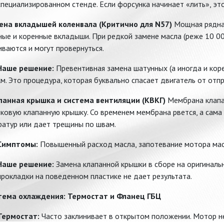
специализированном стенде. Если форсунка начинает «лить», это
мена вкладышей коленвала (Критично для N57)
Мощная рядная
ые и коренные вкладыши. При редкой замене масла (реже 10 00
ваются и могут провернуться.
Наше решение:
Превентивная замена шатунных (а иногда и кор
км. Это процедура, которая буквально спасает двигатель от отпр
апанная крышка и система вентиляции (КВКГ)
Мембрана клапан
ковую клапанную крышку. Со временем мембрана рвется, а сам
ратур или дает трещины по швам.
Симптомы:
Повышенный расход масла, запотевание мотора масло
Наше решение:
Замена клапанной крышки в сборе на оригиналь
прокладки на поведенном пластике не дает результата.
стема охлаждения: Термостат и Фланец ГБЦ
Термостат:
Часто заклинивает в открытом положении. Мотор не