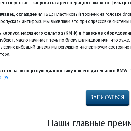
чего
перестает запускаться регенерация сажевого фильтра 
Фланец охлаждения ГБЦ:
Пластиковый тройник на головке блок
пропускать антифриз. Мы выявляем это при опрессовке системы 
чь корпуса масляного фильтра (КМФ) и Навесное оборудован
беют, масло начинает течь по блоку цилиндров или, что хуже,
высоких вибраций дизеля мы регулярно инспектируем состояние
тора.
аться на экспертную диагностику вашего дизельного BMW:
Т
9-95
ЗАПИСАТЬСЯ
Наши главные преи