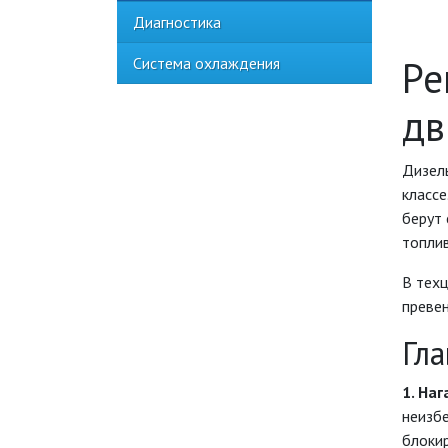
Диагностика
Ре
Система охлаждения
дв
Дизел
классе
берут 
топли
В тех
превен
Гл
1. На
неизбе
блокир