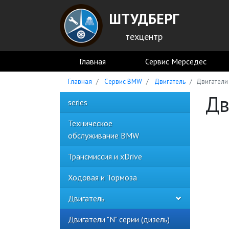
ШТУДБЕРГ
техцентр
Главная
Сервис Мерседес
Главная
Сервис BMW
Двигатель
Двигатели 
Дв
series
Техническое
обслуживание BMW
Трансмиссия и xDrive
Ходовая и Тормоза
Двигатель
Двигатели "N" серии (дизель)