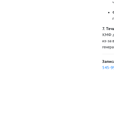
7. Те
КМФ ду
из-за 
генера
Запис
545-9