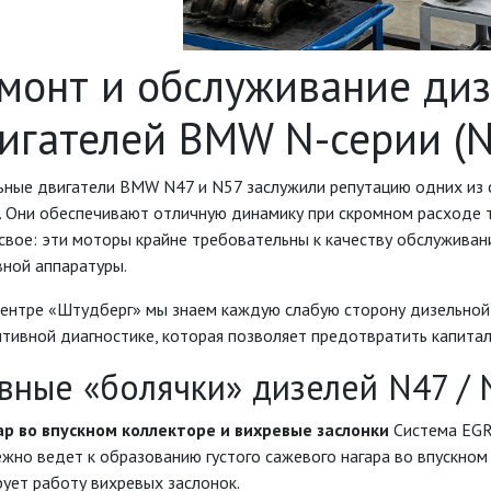
монт и обслуживание ди
игателей BMW N-серии (N
ьные двигатели BMW N47 и N57 заслужили репутацию одних из с
. Они обеспечивают отличную динамику при скромном расходе т
свое: эти моторы крайне требовательны к качеству обслуживан
вной аппаратуры.
центре «Штудберг» мы знаем каждую слабую сторону дизельной 
тивной диагностике, которая позволяет предотвратить капита
авные «болячки» дизелей N47 /
гар во впускном коллекторе и вихревые заслонки
Система EGR 
жно ведет к образованию густого сажевого нагара во впускном 
ует работу вихревых заслонок.