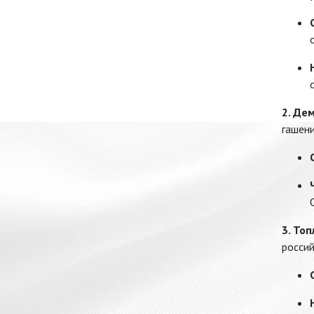
2. Де
гашени
3. То
россий