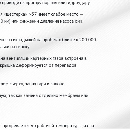
 приводит к прогару поршня или гидроудару.
 «шестерка» N57 имеет слабое место —
0 км) или снижении давления насоса они
енных) вкладышей на пробегах ближе к 200 000
авки на свалку.
а вентиляции картерных газов встроена в
а крышка деформируется от перепадов
м сверху, запах гари в салоне.
ную, так как замена отдельно мембраны или
 прогревается до рабочей температуры, из-за