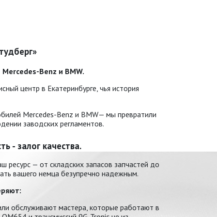
тудберг»
м Mercedes-Benz и BMW.
сный центр в Екатеринбурге, чья история
мобилей Mercedes-Benz и BMW— мы превратили
юдении заводских регламентов.
ь - залог качества.
ш ресурс — от складских запасов запчастей до
лать вашего немца безупречно надежным.
еряют:
или обслуживают мастера, которые работают в
OM654 и трансмиссий 9G-Tronic не из