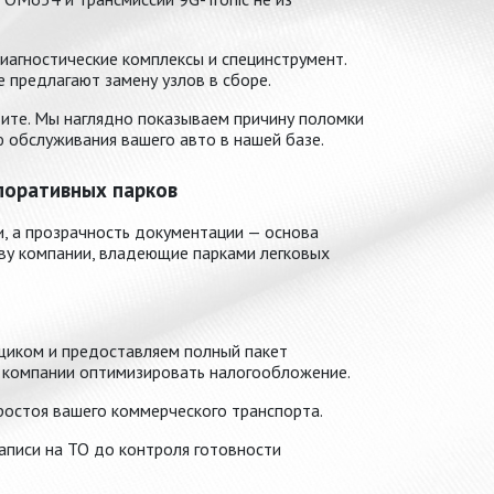
агностические комплексы и специнструмент.
е предлагают замену узлов в сборе.
тите. Мы наглядно показываем причину поломки
ю обслуживания вашего авто в нашей базе.
поративных парков
и, а прозрачность документации — основа
ву компании, владеющие парками легковых
иком и предоставляем полный пакет
 компании оптимизировать налогообложение.
остоя вашего коммерческого транспорта.
писи на ТО до контроля готовности