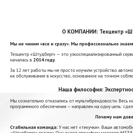
О КОМПАНИИ:
Техцентр «Ш
Мы не чиним «все и сразу». Мы профессионально знае
Техцентр «Штудберг» — это узкоспециализированный серви
началась в
2014 году
.
За 12 лет работы мы не просто изучили устройство авто
их обслуживание в искусство, основанное на точном собл
Наша философия: Экспертност
Мы сознательно отказались от мультибрендовости. Весь на
программного обеспечения — направлен на одну цель: сде
Почему нам дов
Стабильная команда:
У нас нет «текучки». Ваши автомоб
«Штудберге» годами. Они знают специфику моторов M274, 