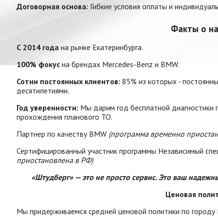
Договорная основа:
Гибкие условия оплаты и индивидуал
Факты о на
С 2014 года
на рынке Екатеринбурга.
100% фокус
на брендах Mercedes-Benz и BMW.
Сотни постоянных клиентов:
85% из которых - постоянн
десятилетиями.
Год уверенности:
Мы дарим год бесплатной диагностики п
прохождения планового ТО.
Партнер по качеству BMW
(программа временно приостан
Сертифицированный участник программы Независимый спе
приостановлена в РФ)
«Штудберг» — это не просто сервис. Это ваш надежн
Ценовая поли
Мы придерживаемся средней ценовой политики по городу Е