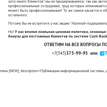
зато много Клиентов" мы не придерживаемся, так как авто
профессиональные сотрудники, труд которых оплачиваетс
может быть профессиональным! То же самое касается и об
остального.
Потому Вы не встретите у нас акцию "
Налетай-подешевел
Но!
У нас вполне лояльная ценовая политика, сезонны
бонусы для постоянных Клиентов по системе Cash-Back
ОТВЕТИМ НА ВСЕ ВОПРОСЫ ПО
+7
(343
)
375-99-95
или
T
 система [NEW], description=Публикация информационной системы, 