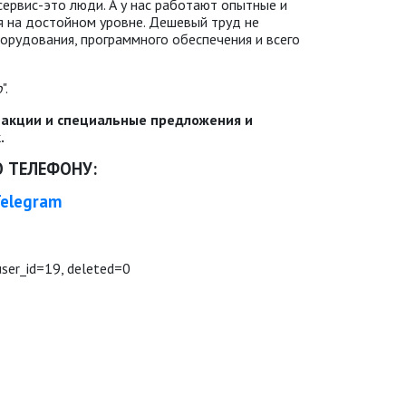
сервис-это люди. А у нас работают опытные и
я на достойном уровне. Дешевый труд не
орудования, программного обеспечения и всего
о
".
е акции и специальные предложения и
.
 ТЕЛЕФОНУ:
elegram
user_id=19, deleted=0