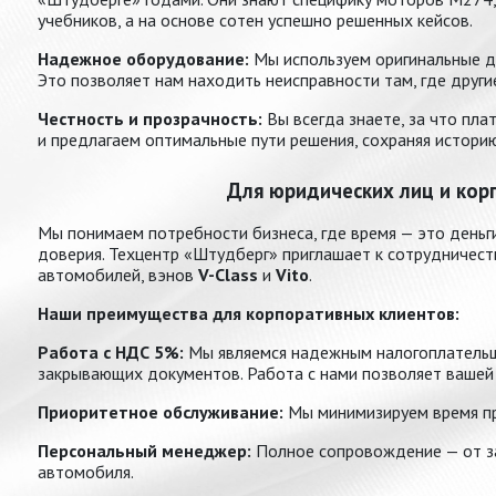
учебников, а на основе сотен успешно решенных кейсов.
Надежное оборудование:
Мы используем оригинальные ди
Это позволяет нам находить неисправности там, где други
Честность и прозрачность:
Вы всегда знаете, за что пла
и предлагаем оптимальные пути решения, сохраняя истори
Для юридических лиц и кор
Мы понимаем потребности бизнеса, где время — это деньг
доверия. Техцентр «Штудберг» приглашает к сотрудничест
автомобилей, вэнов
V-Class
и
Vito
.
Наши преимущества для корпоративных клиентов:
Работа с НДС 5%:
Мы являемся надежным налогоплательщ
закрывающих документов. Работа с нами позволяет вашей
Приоритетное обслуживание:
Мы минимизируем время пр
Персональный менеджер:
Полное сопровождение — от за
автомобиля.