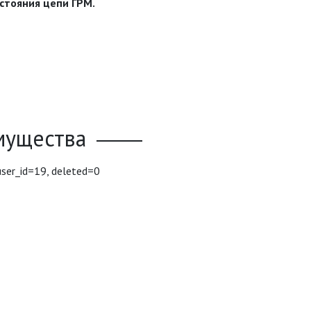
стояния цепи ГРМ.
мущества
user_id=19, deleted=0