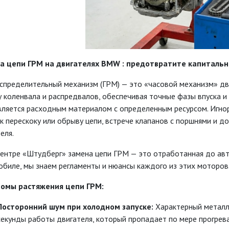
а цепи ГРМ на двигателях BMW : предотвратите капиталь
аспределительный механизм (ГРМ) — это «часовой механизм» дв
 коленвала и распредвалов, обеспечивая точные фазы впуска 
вляется расходным материалом с определенным ресурсом. Игно
к перескоку или обрыву цепи, встрече клапанов с поршнями и 
еля.
центре «Штудберг» замена цепи ГРМ — это отработанная до авт
биле, мы знаем регламенты и нюансы каждого из этих моторов
омы растяжения цепи ГРМ:
Посторонний шум при холодном запуске:
Характерный металли
секунды работы двигателя, который пропадает по мере прогрева