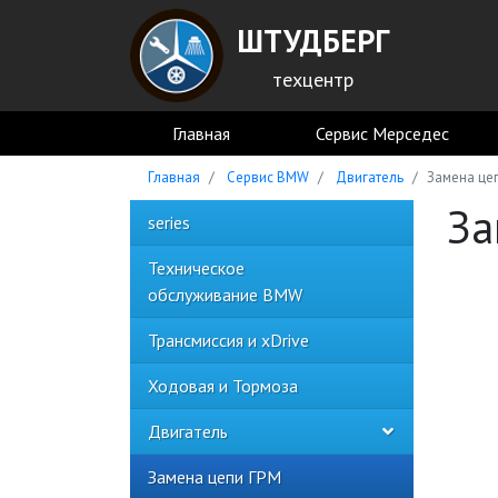
ШТУДБЕРГ
техцентр
Главная
Сервис Мерседес
Главная
Сервис BMW
Двигатель
Замена це
За
series
Техническое
обслуживание BMW
Трансмиссия и xDrive
Ходовая и Тормоза
Двигатель
Замена цепи ГРМ