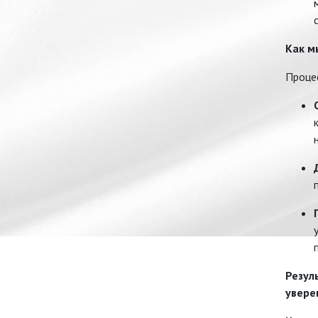
Как м
Процес
Резул
увере