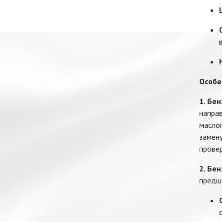
Особе
1. Бе
направ
масло
замен
провер
2. Бе
предше