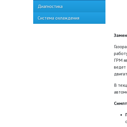
Диагностика
Система охлаждения
Замен
Газор
работу
ГРМ я
ведет 
двигат
В тех
автомо
Симпт