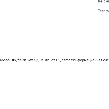
Не ри
Телеф
Model 'lib', fields: id=49, lib_dir_id=15, name=Информационная