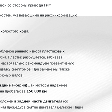
вой со стороны привода ГРМ.
вностей, указывающими на рассинхронизацию
холостого хода.
облемой раннего износа пластиковых
ска. Пластик разрушается, забивает
ы настоятельно рекомендуем превентивную
идаясь симптомов. При замене мы также
ирных валов).
здние F-серии)
Эти моторы надежнее
 на пробегах за
150 000 км
.
положен
в задней части двигателя
(со
кая процедура снятия двигателя целиком. Наши