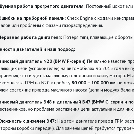
Шумная работа прогретого двигателя:
Постоянный цокот или 
Ошибки на приборной панели:
Check Engine с кодами неиспра
валов или проблемы с фазами газораспределения.
Неровная работа двигателя:
Потеря тяги, плавающие обороты 
нности двигателей и наш подход:
нзиновый двигатель N20 (BMW F-серии)
Печально известен пр
ляющих цепи (успокоителей) на автомобилях до 2015 года выпу
приемник, что ведет к масляному голоданию и клину мотора. М
у комплекта ГРМ на N20 к пробегу
80 000 – 100 000 км
, не дож
яем состояние привода масляного насоса (цепи и модуля баланс
нзиновый двигатель B48 и дизельный B47 (BMW G-серии и по
ственников, но проблема растяжения цепи актуальна и для них
Сложность с дизелем B47:
На этом двигателе привод ГРМ рас
стороны коробки передач). Для замены цепей требуется трудоем