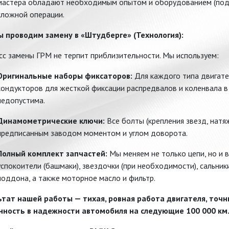
мастера обладают необходимым опытом и оборудованием (подъ
сложной операции.
ы проводим замену в «Штудберге» (Технология):
с замены ГРМ не терпит приблизительности. Мы используем:
Оригинальные наборы фиксаторов:
Для каждого типа двигате
кондукторов для жесткой фиксации распредвалов и коленвала в 
недопустима.
Динамометрические ключи:
Все болты (крепления звезд, натяж
предписанным заводом моментом и углом доворота.
Полный комплект запчастей:
Мы меняем не только цепи, но и 
успокоители (башмаки), звездочки (при необходимости), сальник
поддона, а также моторное масло и фильтр.
ьтат нашей работы — тихая, ровная работа двигателя, точ
нность в надежности автомобиля на следующие 100 000 км